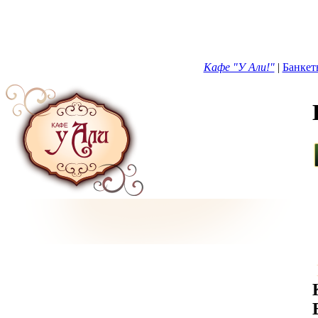
Кафе "У Али!"
|
Банкет